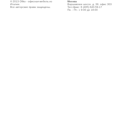
© 2013 Ofiko - офисная мебель из
Москва
Италии.
Варшавское шоссе, д. 39, офис 303
Все авторские права защищены.
Тел./факс: 8 (495)
640-59-17
Пн. - Пт.: с 9-00 до 18-00