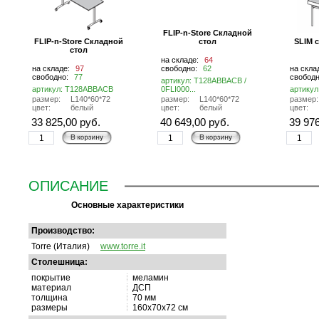
FLIP-n-Store Складной
FLIP-n-Store Складной
стол
SLIM 
стол
на складе:
64
на складе:
97
свободно:
62
на скла
свободно:
77
свобод
артикул: T128ABBACB /
артикул: T128ABBACB
0FLI000...
артику
размер:
L140*60*72
размер:
L140*60*72
размер:
цвет:
белый
цвет:
белый
цвет:
33 825,00 руб.
40 649,00 руб.
39 976
ОПИСАНИЕ
Основные характеристики
Производство:
Torre (Италия)
www.torre.it
Cтолешница:
покрытие
меламин
материал
ДСП
толщина
70 мм
размеры
160х70х72 см