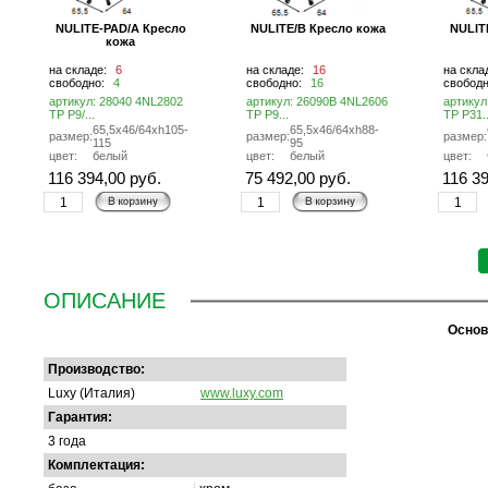
NULITE-PAD/A Кресло
NULITE/B Кресло кожа
NULIT
кожа
на складе:
6
на складе:
16
на скла
свободно:
4
свободно:
16
свобод
артикул: 28040 4NL2802
артикул: 26090B 4NL2606
артикул
TP P9/...
TP P9...
TP P31..
65,5x46/64xh105-
65,5x46/64xh88-
размер:
размер:
размер:
115
95
цвет:
белый
цвет:
белый
цвет:
116 394,00 руб.
75 492,00 руб.
116 39
ОПИСАНИЕ
Основ
Производство:
Luxy (Италия)
www.luxy.com
Гарантия:
3 года
Комплектация: