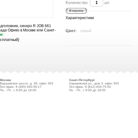
Количество
шт.
Характеристики
дголовник, синхро R JOB 661
склада Офико в Москве или Санкт-
Цвет:
серый
аж
:
есплатный)
Москва
Санкт-Петербург
Варшавское шоссе, д. 39, офис 303
Харьковская ул., дом 3, офис 303
Тел./факс: 8 (495)
640-59-17
Тел./факс: 8 (812)
454-75-50
Пн. - Пт.: с 9-00 до 18-00
Пн. - Пт.: с 9-00 до 18-00